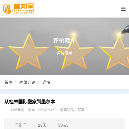
评价晒单
评价晒单
首页
晒单评论
详情
从桂林国际搬家到墨尔本
1066天前
单号：969425452
运输物品：家具
门到门
29天
30m3