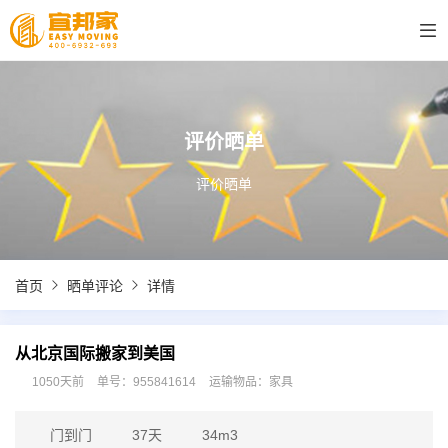
评价晒单
评价晒单
首页
晒单评论
详情
从北京国际搬家到美国
1050天前
单号：955841614
运输物品：家具
门到门
37天
34m3