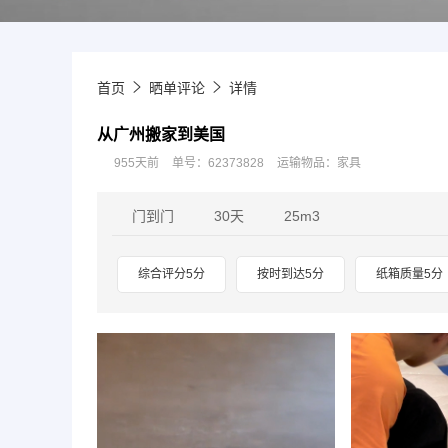
首页
晒单评论
详情
从广州搬家到美国
955天前
单号：62373828
运输物品：家具
门到门
30天
25m3
综合评分5分
按时到达5分
纸箱质量5分