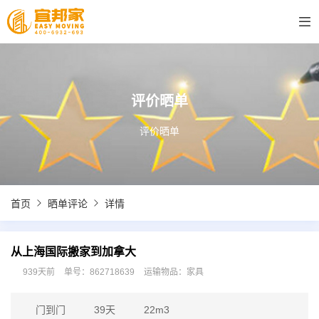
评价晒单
评价晒单
首页
晒单评论
详情
从上海国际搬家到加拿大
939天前
单号：862718639
运输物品：家具
门到门
39天
22m3