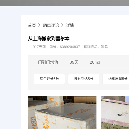
首页
晒单评论
详情
从上海搬家到墨尔本
917天前
单号：6389204837
运输物品：家具
门到门增值
35天
20m3
综合评分5分
按时到达5分
纸箱质量5分