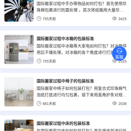
国际搬家过程中手办等物品如何打包？首先使用珍
珠棉包裹进行防震处理 ，其次将纸箱用大量珍珠
棉进行填充，将手办置于中间，最后根据纸箱尺寸
755天前
3425
采用护角条进行加固保护，最后使用硬质纸板进行
双层包装，备注物品信息后张贴易碎标签
国际搬家过程中冰箱的包装标准
国际搬家过程中冰箱等大家电如何打包？对冰箱停
用后干燥处理，对冰箱的各个角度进行打护条做防
客服
碰撞处理，最后防震和加强外层的防护操作。
755天前
2525
国际搬家过程中椅子的包装标准
国际搬家中椅子如何包装打包？用复合式珍珠棉气
泡纸打底进行均匀包裹，接下来用直角护条对规则
椅子周边进行防磕碰处理，不规则椅子则需要多层
881天前
2038
包事复合式珍珠棉气泡纸，最后使用七层加厚硬质
纸板，结合餐椅形状进行包装!
国际搬家过程中床的包装标准
在国际搬家中床如何包装打包？首先将床架进行拆