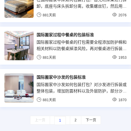
卸，底座与床头拆卸分离，收集螺丝钉，然后用珍
珠棉气泡纸首层包装，用直角护条二次防护，最后
881天前
2076
使用七层加厚硬质纸板包裹。
国际搬家过程中餐桌的包装标准
国际搬家过程中餐桌的打包需要全程添加防护棉和
相关材料以防餐桌掉漆风险，再对餐桌进行拆装或
整体包装，加强防护，再增加护条加大安全系数，
881天前
1953
多层材料防护。
国际搬家中沙发的包装标准
国际搬家中沙发如何包装打包？对沙发进行拆装或
整体包装，增加防震材料以及外层防护，部分沙发
根据实际情况套上密封包装进行全面防护。
881天前
1870
上一页
2
下一页
1