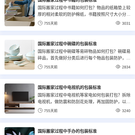
国际搬家过程中书籍的包装标准
国际搬家过程中书籍如何打包？物品的纸箱垫上较
厚的相对柔软的防护棉纸，书籍按照尺寸大小分类
后放置到纸箱中，部分重要的或有特殊价值的书籍
755天前
3031
则单独包装后再统一摆放到纸箱中，做好全面的防
护。
国际搬家过程中碗碟的包装标准
国际搬家过程中碗碟等易碎物品如何打包？碗碟易
碎品，首先做好分类后进行每个物品包装防护，包
括但不限于，柔软的防护纸，棉白纸或气泡膜等材
755天前
2834
料降低损坏破碎的风险。
国际搬家过程中电视机的包装标准
国际搬家过程中电视机等家电如何包装打包？拆除
电视机，做防震和防刮花处理，再加固防护，以防
电视运输过程中损坏，必要时运回仓库重新制作加
755天前
3240
固包装。
国际搬家过程中手办的包装标准