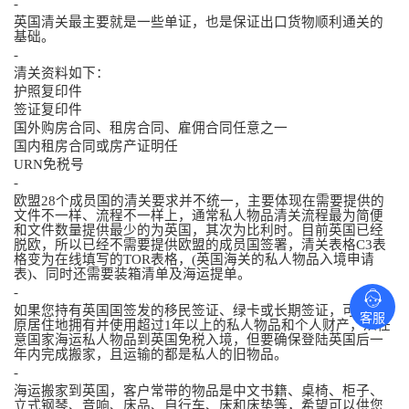
-
英国清关最主要就是一些单证，也是保证出口货物顺利通关的
基础。
-
清关资料如下：
护照复印件
签证复印件
国外购房合同、租房合同、雇佣合同任意之一
国内租房合同或房产证明任
URN免税号
-
欧盟28个成员国的清关要求并不统一，主要体现在需要提供的
文件不一样、流程不一样上，通常私人物品清关流程最为简便
和文件数量提供最少的为英国，其次为比利时。目前英国已经
脱欧，所以已经不需要提供欧盟的成员国签署，清关表格C3表
格变为在线填写的TOR表格，(英国海关的私人物品入境申请
表)、同时还需要装箱清单及海运提单。
-
如果您持有英国国签发的移民签证、绿卡或长期签证，可将在
客服
原居住地拥有并使用超过1年以上的私人物品和个人财产，从任
意国家海运私人物品到英国免税入境，但要确保登陆英国后一
年内完成搬家，且运输的都是私人的旧物品。
-
海运搬家到英国，客户常带的物品是中文书籍、桌椅、柜子、
立式钢琴、音响、床品、自行车、床和床垫等，希望可以供您