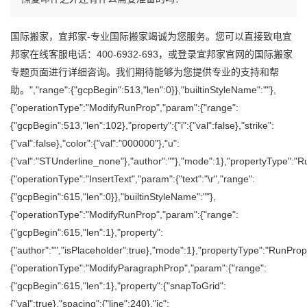
国际搬家，宜邦家-专业
国际搬家
竭诚为您服务。您可以直接致电宜
邦家在线客服电话：400-6932-693，或登录宜邦家官网的
国际搬家
专题页面进行详细咨询。我们期待能够为您提供专业的支持和帮
助。","range":{"gcpBegin":513,"len":0}},"builtinStyleName":""},
{"operationType":"ModifyRunProp","param":{"range":
{"gcpBegin":513,"len":102},"property":{"i":{"val":false},"strike":
{"val":false},"color":{"val":"000000"},"u":
{"val":"STUnderline_none"},"author":""},"mode":1},"propertyType":"Ru
{"operationType":"InsertText","param":{"text":"\r","range":
{"gcpBegin":615,"len":0}},"builtinStyleName":""},
{"operationType":"ModifyRunProp","param":{"range":
{"gcpBegin":615,"len":1},"property":
{"author":"","isPlaceholder":true},"mode":1},"propertyType":"RunPrope
{"operationType":"ModifyParagraphProp","param":{"range":
{"gcpBegin":615,"len":1},"property":{"snapToGrid":
{"val":true},"spacing":{"line":240},"jc":