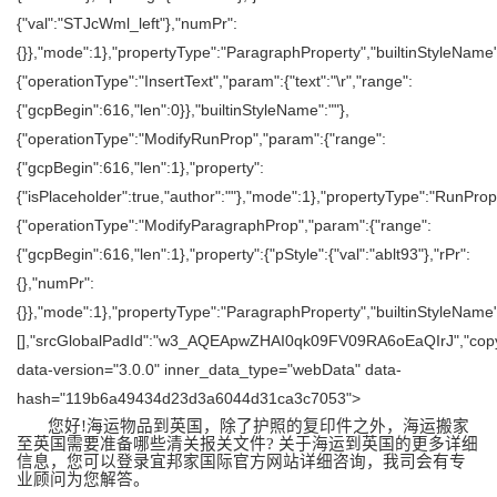
{"val":"STJcWml_left"},"numPr":
{}},"mode":1},"propertyType":"ParagraphProperty","builtinStyleName":
{"operationType":"InsertText","param":{"text":"\r","range":
{"gcpBegin":616,"len":0}},"builtinStyleName":""},
{"operationType":"ModifyRunProp","param":{"range":
{"gcpBegin":616,"len":1},"property":
{"isPlaceholder":true,"author":""},"mode":1},"propertyType":"RunPrope
{"operationType":"ModifyParagraphProp","param":{"range":
{"gcpBegin":616,"len":1},"property":{"pStyle":{"val":"ablt93"},"rPr":
{},"numPr":
{}},"mode":1},"propertyType":"ParagraphProperty","builtinStyleName"
[],"srcGlobalPadId":"w3_AQEApwZHAI0qk09FV09RA6oEaQIrJ","copyS
data-version="3.0.0" inner_data_type="webData" data-
hash="119b6a49434d23d3a6044d31ca3c7053">
您好!海运物品到英国，除了护照的复印件之外，海运搬家
至英国需要准备哪些清关报关文件? 关于海运到英国的更多详细
信息，您可以登录宜邦家国际官方网站详细咨询，我司会有专
业顾问为您解答。