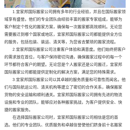
1.
宜家邦
国际搬家
公司拥有多年的行业经验，并且在
国际搬家
领
域享有盛誉。他们的专业团队由经验丰富的搬家专家组成，能够为
客户制定个性化的搬家方案，确保每一次搬家都高效顺利。无论您
需要搬迁到哪个国家或地区，
宜家邦
国际搬家
公司都能提供全方位
的服务，包括包装、装运、清关等，为您省去繁琐的搬家流程。
2.
宜家邦
国际搬家
公司注重客户体验和满意度。他们始终把客户
的需求放在首位，与客户保持密切沟通，确保搬家过程中的每一个
环节都符合客户的期望。无论您是个人搬家还是公司搬迁，
宜家邦
国际搬家
公司都能提供定制化的解决方案，满足您的特殊需求。
3.
宜家邦
国际搬家
公司以其卓越的服务质量和可靠性而闻名。他
们与国际航运公司、清关机构等建立了密切的合作关系，确保搬家
货物的安全运输和顺利通关。
宜家邦
国际搬家
公司拥有先进的物流
设施和专业的团队，能够应对各种搬家挑战，为客户提供安全、快
捷的搬家服务。
在选择
国际搬家
公司时，
宜家邦
国际搬家
公司相信是您的首
选。他们的专业团队、优质服务和卓越信誉使他们跻身前十名搬家