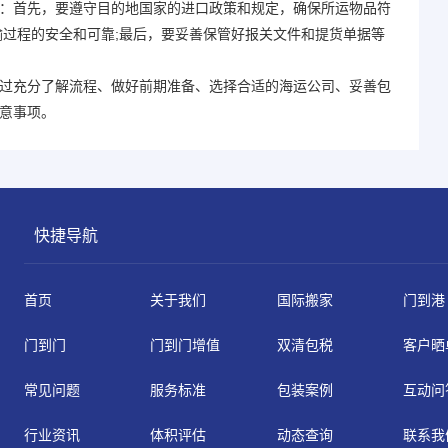
首先，要遵守目的地国家的进口政策和规定，确保所运物品符
输过程的安全和可靠;最后，要妥善保管好报关文件和提货单据等
充分了解流程、做好前期准备、选择合适的海运公司、妥善包
意事项。
快捷导航
首页
关于我们
国际搬家
门到港
门到门
门到门增值
双清包税
客户晒
常见问题
服务标准
包装案例
互动问
行业资讯
体积评估
动态查询
联系我