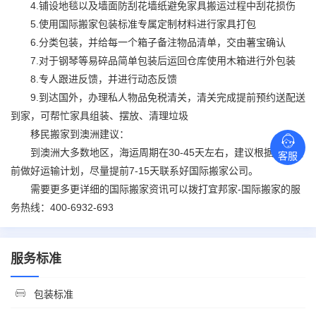
4.铺设地毯以及墙面防刮花墙纸避免家具搬运过程中刮花损伤
5.使用
国际搬家
包装标准专属定制材料进行家具打包
6.分类包装，并给每一个箱子备注物品清单，交由薯宝确认
7.对于钢琴等易碎品简单包装后运回仓库使用木箱进行外包装
8.专人跟进反馈，并进行动态反馈
9.到达国外，办理私人物品免税清关，清关完成提前预约送配送
到家，可帮忙家具组装、摆放、清理垃圾
移民搬家到澳洲建议：
到澳洲大多数地区，海运周期在30-45天左右，建议根据行程提
客服
前做好运输计划，尽量提前7-15天联系好
国际搬家
公司。
需要更多更详细的
国际搬家
资讯可以拨打宜邦家-
国际搬家
的服
务热线：400-6932-693
服务标准
包装标准