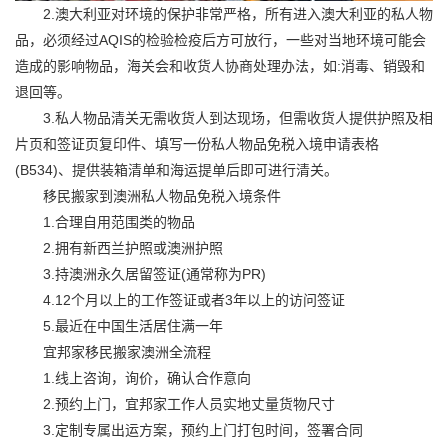
2.澳大利亚对环境的保护非常严格，所有进入澳大利亚的私人物
品，必须经过AQIS的检验检疫后方可放行，一些对当地环境可能会
造成的影响物品，海关会和收货人协商处理办法，如:消毒、销毁和
退回等。
3.私人物品清关无需收货人到达现场，但需收货人提供护照及相
片页和签证页复印件、填写一份私人物品免税入境申请表格
(B534)、提供装箱清单和海运提单后即可进行清关。
移民搬家到澳洲私人物品免税入境条件
1.合理自用范围类的物品
2.拥有新西兰护照或澳洲护照
3.持澳洲永久居留签证(通常称为PR)
4.12个月以上的工作签证或者3年以上的访问签证
5.最近在中国生活居住满一年
宜邦家移民搬家澳洲全流程
1.线上咨询，询价，确认合作意向
2.预约上门，宜邦家工作人员实地丈量货物尺寸
3.定制专属出运方案，预约上门打包时间，签署合同